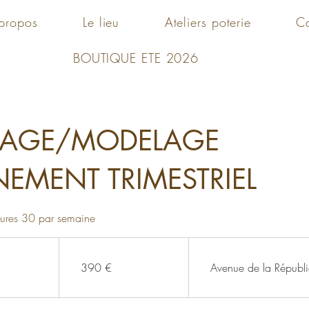
propos
Le lieu
Ateliers poterie
C
BOUTIQUE ETE 2026
AGE/MODELAGE
EMENT TRIMESTRIEL
ures 30 par semaine
390
euros
390 €
Avenue de la Républ