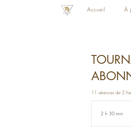
Accueil
À 
TOURN
ABONN
11 séances de 2 he
2 h 30 min
2
h
3