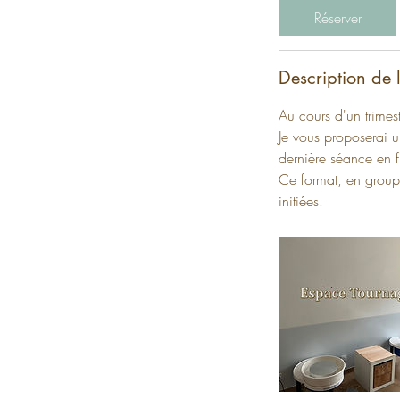
0
Réserver
m
i
n
Description de l
Au cours d'un trimes
Je vous proposerai u
dernière séance en f
Ce format, en grou
initiées.