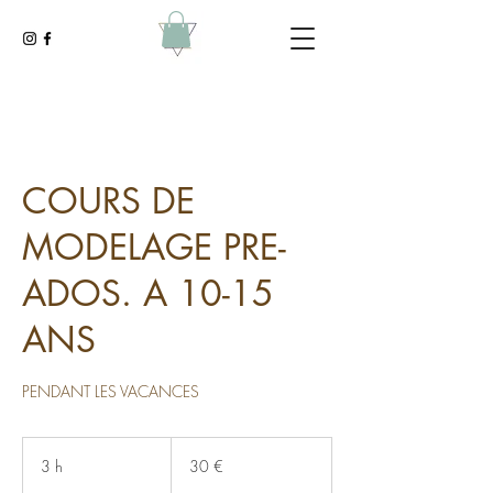
COURS DE
MODELAGE PRE-
ADOS. A 10-15
ANS
PENDANT LES VACANCES
30
euros
3 h
3
30 €
h