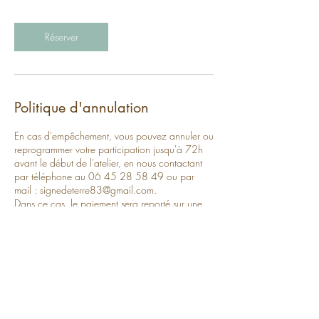
Réserver
Politique d'annulation
En cas d'empêchement, vous pouvez annuler ou
reprogrammer votre participation jusqu'à 72h
avant le début de l'atelier, en nous contactant
par téléphone au 06 45 28 58 49 ou par
mail : signedeterre83@gmail.com.
Dans ce cas, le paiement sera reporté sur une
autre date.
Pour toute annulation effectuée moins de 72
heures avant le début de l'atelier, le paiement
intégral ne pourra pas être remboursé, sauf en
cas de force majeure.
Je peux être amenée à réaliser des photos /
vidéos dans le cadre de votre participations aux
activités de l'atelier, et à les partager sur mon