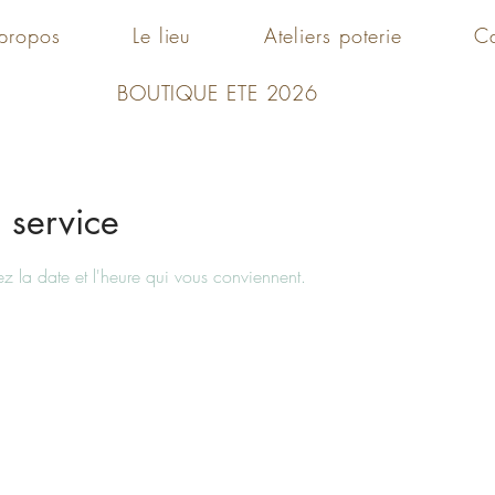
propos
Le lieu
Ateliers poterie
C
BOUTIQUE ETE 2026
 service
ez la date et l'heure qui vous conviennent.